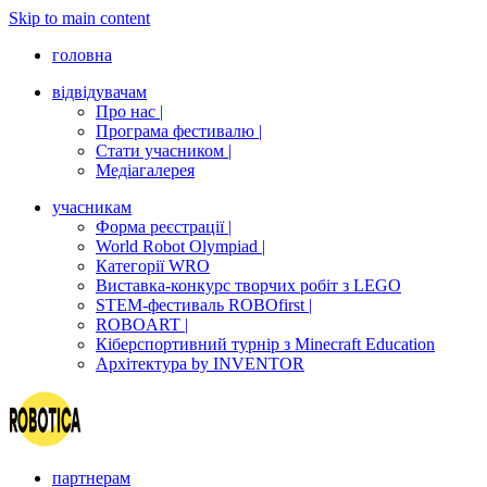
Skip to main content
головна
відвідувачам
Про нас |
Програма фестивалю |
Стати учасником |
Медіагалерея
учасникам
Форма реєстрації |
World Robot Olympiad |
Категорії WRO
Виставка-конкурс творчих робіт з LEGO
STEM-фестиваль ROBOfirst |
ROBOART |
Кіберспортивний турнір з Minecraft Education
Архітектура by INVENTOR
партнерам