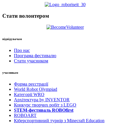
Стати волонтером
відвідувачам
Про нас
Програма фестивалю
Стати учасником
учасникам
Форма реєстрації
World Robot Olympiad
Категорії WRO
Архітектура by INVENTOR
Конкурс творчих робіт з LEGO
STEM-фестиваль ROBOfirst
ROBOART
Кіберспортивний турнір з Minecraft Education