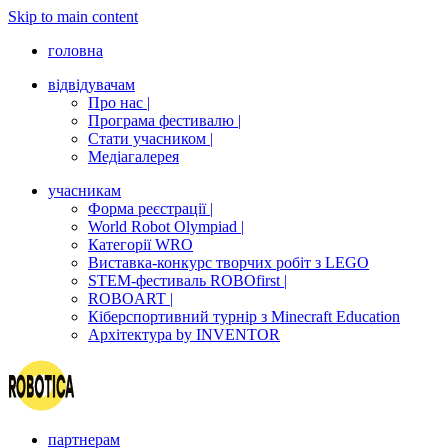
Skip to main content
головна
відвідувачам
Про нас |
Програма фестивалю |
Стати учасником |
Медіагалерея
учасникам
Форма реєстрації |
World Robot Olympiad |
Категорії WRO
Виставка-конкурс творчих робіт з LEGO
STEM-фестиваль ROBOfirst |
ROBOART |
Кіберспортивний турнір з Minecraft Education
Архітектура by INVENTOR
партнерам