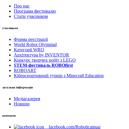
Про нас
Програма фестивалю
Стати учасником
учасникам
Форма реєстрації
World Robot Olympiad
Категорії WRO
Архітектура by INVENTOR
Конкурс творчих робіт з LEGO
STEM-фестиваль ROBOfirst
ROBOART
Кіберспортивний турнір з Minecraft Education
загальна інформація
Медіагалерея
Новини
контакти
facebook.com/Roboticainua/