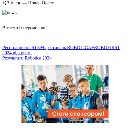
🥉3 місце — Повар Орест
Вітаємо із перемогою!
Навігація
Реєстрацію на STEM-фестиваль ROBOTICA+ROBOFIRST
2024 відкрито!
записів
Результати Robotica 2024