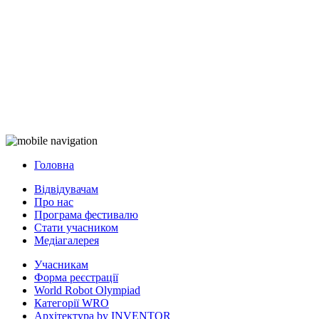
Головна
Відвідувачам
Про нас
Програма фестивалю
Стати учасником
Медіагалерея
Учасникам
Форма реєстрації
World Robot Olympiad
Категорії WRO
Архітектура by INVENTOR