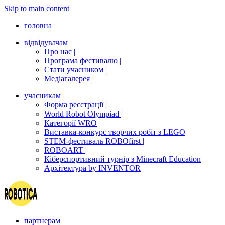
Skip to main content
головна
відвідувачам
Про нас |
Програма фестивалю |
Стати учасником |
Медіагалерея
учасникам
Форма реєстрації |
World Robot Olympiad |
Категорії WRO
Виставка-конкурс творчих робіт з LEGO
STEM-фестиваль ROBOfirst |
ROBOART |
Кіберспортивний турнір з Minecraft Education
Архітектура by INVENTOR
партнерам