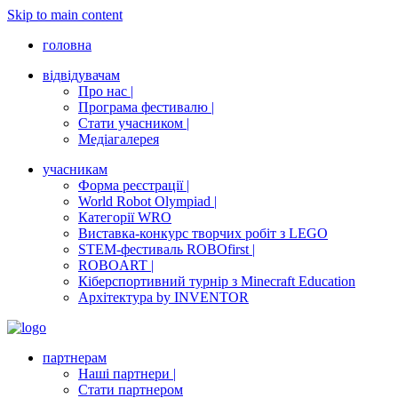
Skip to main content
головна
відвідувачам
Про нас |
Програма фестивалю |
Стати учасником |
Медіагалерея
учасникам
Форма реєстрації |
World Robot Olympiad |
Категорії WRO
Виставка-конкурс творчих робіт з LEGO
STEM-фестиваль ROBOfirst |
ROBOART |
Кіберспортивний турнір з Minecraft Education
Архітектура by INVENTOR
партнерам
Наші партнери |
Стати партнером