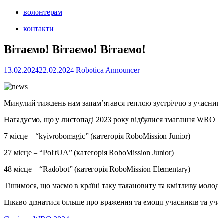
волонтерам
контакти
Вітаємо! Вітаємо! Вітаємо!
13.02.2024
22.02.2024
Robotica Announcer
Минулий тиждень нам запам’ятався теплою зустріччю з учасник
Нагадуємо, що у листопаді 2023 року відбулися змагання WRO Int
7 місце – “kyivrobomagic” (категорія RoboMission Junior)
27 місце – “PolitUA” (категорія RoboMission Junior)
48 місце – “Radobot” (категорія RoboMission Elementary)
Тішимося, що маємо в країні таку талановиту та кмітливу молод
Цікаво дізнатися більше про враження та емоції учасників та 