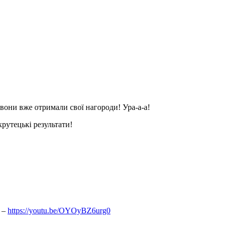
они вже отримали свої нагороди! Ура-а-а!
крутецькі результати!
м –
https://youtu.be/OYOyBZ6urg0