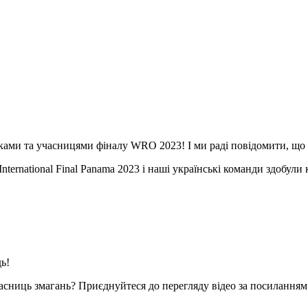
ами та учасницями фіналу WRO 2023! І ми раді повідомити, що в
ernational Final Panama 2023 і наші українські команди здобули 
ь!
учасниць змагань? Приєднуйтеся до перегляду відео за посилання