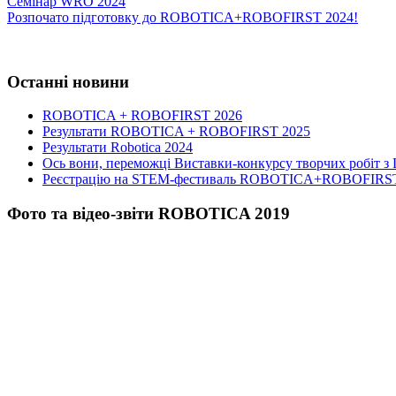
Навігація
Семінар WRO 2024
Розпочато підготовку до ROBOTICA+ROBOFIRST 2024!
записів
Останні новини
ROBOTICA + ROBOFIRST 2026
Результати ROBOTICA + ROBOFIRST 2025
Результати Robotica 2024
Ось вони, переможці Виставки-конкурсу творчих робіт з
Реєстрацію на STEM-фестиваль ROBOTICA+ROBOFIRST 
Фото та відео-звіти ROBOTICA 2019