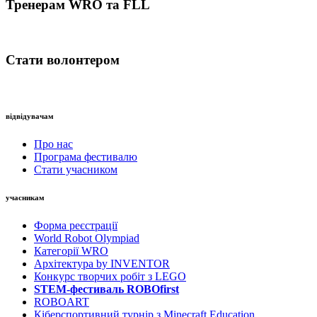
Тренерам WRO та FLL
Стати волонтером
відвідувачам
Про нас
Програма фестивалю
Стати учасником
учасникам
Форма реєстрації
World Robot Olympiad
Категорії WRO
Архітектура by INVENTOR
Конкурс творчих робіт з LEGO
STEM-фестиваль ROBOfirst
ROBOART
Кіберспортивний турнір з Minecraft Education