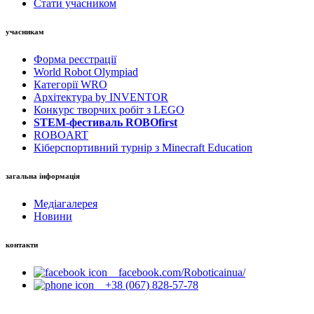
Стати учасником
учасникам
Форма реєстрації
World Robot Olympiad
Категорії WRO
Архітектура by INVENTOR
Конкурс творчих робіт з LEGO
STEM-фестиваль ROBOfirst
ROBOART
Кіберспортивний турнір з Minecraft Education
загальна інформація
Медіагалерея
Новини
контакти
facebook.com/Roboticainua/
+38 (067) 828-57-78