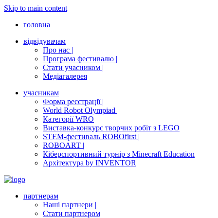
Skip to main content
головна
відвідувачам
Про нас |
Програма фестивалю |
Стати учасником |
Медіагалерея
учасникам
Форма реєстрації |
World Robot Olympiad |
Категорії WRO
Виставка-конкурс творчих робіт з LEGO
STEM-фестиваль ROBOfirst |
ROBOART |
Кіберспортивний турнір з Minecraft Education
Архітектура by INVENTOR
партнерам
Наші партнери |
Стати партнером