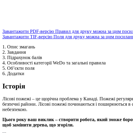
Завантажити PDF-версію Правил для друку можна за цим поси
Завантажити TIF-версію Поля для друку можна за цим посила
1. Опис змагань
2. Завдання
3. Підрахунок балів
4. Особливості категорії WeDo та загальні правила
5. Об’єкти поля
6. Додатки
Історія
Лісові пожежі – це щорічна проблема у Канаді. Пожежі регулярн
безпечні райони. Лісові пожежі починаються і поширюються в сп
небезпекою.
Цього року ваш виклик – створити робота, який зможе бороти
щоб замінити дерева, що згоріли.