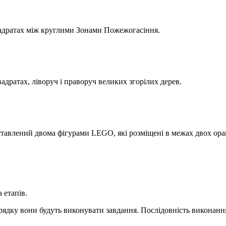
квадратах між круглими Зонами Пожежогасіння.
адратах, ліворуч і праворуч великих згорілих дерев.
дставлений двома фігурами LEGO, які розміщені в межах двох ора
 етапів.
ядку вони будуть виконувати завдання. Послідовність виконання