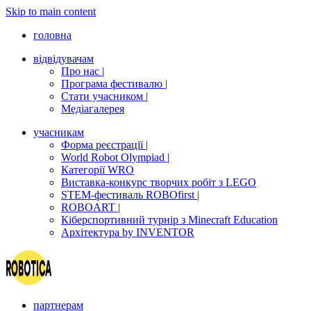
Skip to main content
головна
відвідувачам
Про нас |
Програма фестивалю |
Стати учасником |
Медіагалерея
учасникам
Форма реєстрації |
World Robot Olympiad |
Категорії WRO
Виставка-конкурс творчих робіт з LEGO
STEM-фестиваль ROBOfirst |
ROBOART |
Кіберспортивний турнір з Minecraft Education
Архітектура by INVENTOR
партнерам