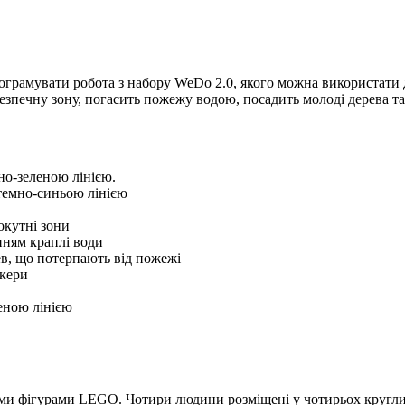
ограмувати робота з набору WeDo 2.0, якого можна використати д
безпечну зону, погасить пожежу водою, посадить молоді дерева т
мно-зеленою лінією.
 темно-синьою лінією
окутні зони
нням краплі води
ев, що потерпають від пожежі
ркери
еною лінією
ими фігурами LEGO. Чотири людини розміщені у чотирьох кругли