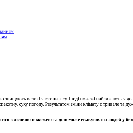
ланням
нням
о знищують великі частини лісу. Іноді пожежі наближаються до с
екотну, суху погоду. Результатом зміни клімату є тривале та дуж
ся з лісовою пожежею та допоможе евакуювати людей у ​​безпе