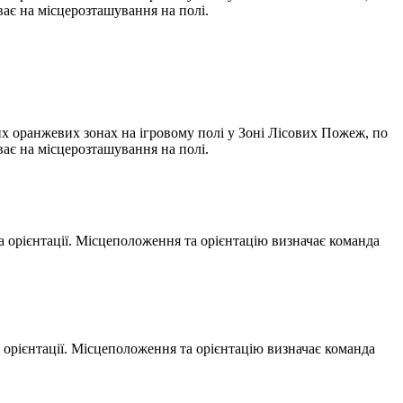
ває на місцерозташування на полі.
х оранжевих зонах на ігровому полі у Зоні Лісових Пожеж, по
ває на місцерозташування на полі.
та орієнтації. Місцеположення та орієнтацію визначає команда
а орієнтації. Місцеположення та орієнтацію визначає команда