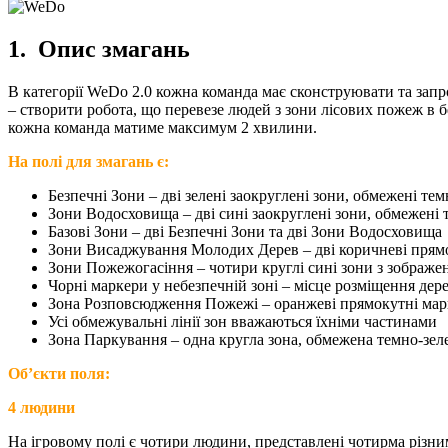
1. Опис змагань
В категорії WeDo 2.0 кожна команда має сконструювати та запр
– створити робота, що перевезе людей з зони лісових пожеж в 
кожна команда матиме максимум 2 хвилини.
На полі для змагань є:
Безпечні Зони – дві зелені заокруглені зони, обмежені те
Зони Водосховища – дві сині заокруглені зони, обмежені
Базові Зони – дві Безпечні Зони та дві Зони Водосховища
Зони Висаджування Молодих Дерев – дві коричневі прям
Зони Пожежогасіння – чотири круглі сині зони з зображе
Чорні маркери у небезпечній зоні – місце розміщення дер
Зона Розповсюдження Пожежі – оранжеві прямокутні ма
Усі обмежувальні лінії зон вважаються їхніми частинами
Зона Паркування – одна кругла зона, обмежена темно-зел
Об’єкти поля:
4 людини
На ігровому полі є чотири людини, представлені чотирма різн