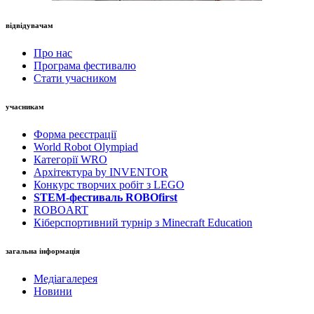
відвідувачам
Про нас
Програма фестивалю
Стати учасником
учасникам
Форма реєстрації
World Robot Olympiad
Категорії WRO
Архітектура by INVENTOR
Конкурс творчих робіт з LEGO
STEM-фестиваль ROBOfirst
ROBOART
Кіберспортивний турнір з Minecraft Education
загальна інформація
Медіагалерея
Новини