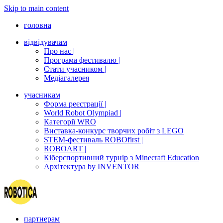
Skip to main content
головна
відвідувачам
Про нас |
Програма фестивалю |
Стати учасником |
Медіагалерея
учасникам
Форма реєстрації |
World Robot Olympiad |
Категорії WRO
Виставка-конкурс творчих робіт з LEGO
STEM-фестиваль ROBOfirst |
ROBOART |
Кіберспортивний турнір з Minecraft Education
Архітектура by INVENTOR
партнерам