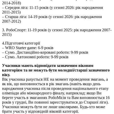
2014-2018)
– Середня ліга: 11-15 років (у сезоні 2026: рік народження
2011-2015)
– Старша ліга: 14-19 років (у сезоні 2026: рік народження
2007-2012)
3.
РобоСпорт: 11-19 років (у сезоні 2025: рік народження 2007-
2015)
4.Підготовчі категорії
– WRO Starter game: 6-9 років
– Сумо. Дистанційно-керовані роботи: 9-99 років
– Сумо. Автономні роботи: 9-99 років
Учасники мають відповідати зазначеним віковим
категоріям та не можуть бути молодші/старші зазначеного
віку.
Вік учасника рахується НЕ на момент проведення змагань, а
як вік, що виповнюється в рік змагань (навіть якщо день
народження учасника після проведення національного етапу
олімпіади або міжнародного фіналу, наприклад: якщо Ви
берете участь в змаганнях РобоМісія та Вам виповнюється 16
років у грудні, Ви повинні зареєструватися до Старшої ліги).
Учасники можуть бути не лише школярами. Будь-хто може
брати участь у відповідній віковій категорії.