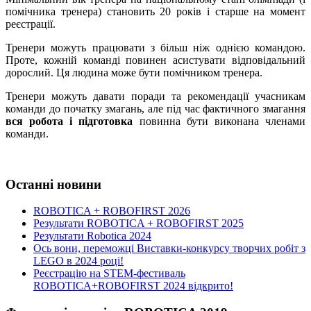
помічника тренера) становить 20 років і старше на момент
реєстрації.
Тренери можуть працювати з більш ніж однією командою.
Проте, кожній команді повинен асистувати відповідальний
дорослий. Ця людина може бути помічником тренера.
Тренери можуть давати поради та рекомендації учасникам
команди до початку змагань, але під час фактичного змагання
вся робота і підготовка
повинна бути виконана членами
команди.
Останні новини
ROBOTICA + ROBOFIRST 2026
Результати ROBOTICA + ROBOFIRST 2025
Результати Robotica 2024
Ось вони, переможці Виставки-конкурсу творчих робіт з
LEGO в 2024 році!
Реєстрацію на STEM-фестиваль
ROBOTICA+ROBOFIRST 2024 відкрито!