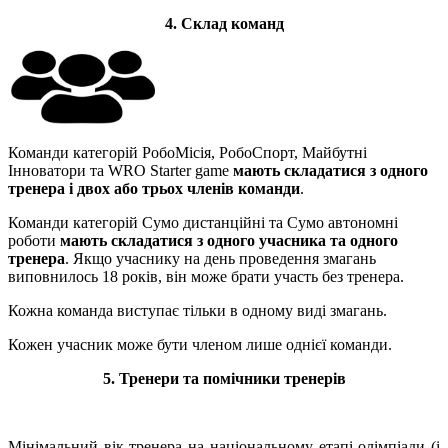
4. Склад команд
Команди категорій РобоМісія, РобоСпорт, Майбутні
Інноватори та WRO Starter game
мають складатися з одного
тренера і двох або трьох членів команди
.
Команди категорій Сумо дистанційні та Сумо автономні
роботи
мають складатися
з одного учасника та одного
тренера
. Якщо учаснику на день проведення змагань
виповнилось 18 років, він може брати участь без тренера.
Кожна команда виступає тільки в одному виді змагань.
Кожен учасник може бути членом лише однієї команди.
5. Тренери та помічники тренерів
Мінімальний вік тренера на національному етапі олімпіади (і