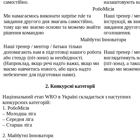
самостійно.
налаштовують на
РобоМісія
Ми намагаємось виконати surprise rule та
Наші тренер / ме
завдання другого дня змагань самостійно,
інструкції, як ви
тому що ми знаємо основи та можемо знайти
завдання другого
рішення командою
оголошення.
Майбутні Інноватори
Наші тренер / ментор / батьки тільки
допомагають нам в підготовці нашого робота
Наші тренер / ме
або стенду (піт-зони) за необхідності.
виглядатимуть н
(Наприклад, якщо речі надто важкі, якщо ми
(піт-зона), а так
маємо навчитись нового, або щось надто
якщо ми можемо 
небезпечне для підготовки нами).
2. Конкурсні категорії
Національний етап WRO в Україні складається з наступних
конкурсних категорій:
1. РобоМісія
– Молодша ліга
– Середня ліга
– Старша ліга
2. Майбутні Інноватори