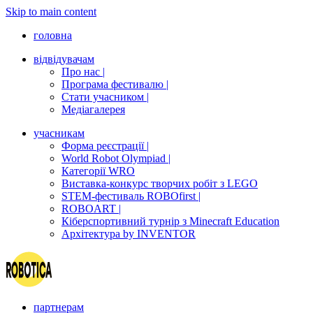
Skip to main content
головна
відвідувачам
Про нас |
Програма фестивалю |
Стати учасником |
Медіагалерея
учасникам
Форма реєстрації |
World Robot Olympiad |
Категорії WRO
Виставка-конкурс творчих робіт з LEGO
STEM-фестиваль ROBOfirst |
ROBOART |
Кіберспортивний турнір з Minecraft Education
Архітектура by INVENTOR
партнерам