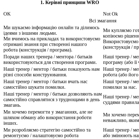
1. Керівні принципи WRO
OK
Not Ok
Всі змагання
Ми шукаємо інформацію онлайн та ділимось
Ми купляємо гот
ідеями з іншими людьми.
копіюємо рішенн
Ми вчимось на прикладах та використовуємо
Використовуємо 
отримані знання при створенні нашого
(конструкція / п
робота (конструкція / програма).
Поради наших тренера / ментора / батьків
Наші тренер / м
використовуються для створення програми.
програму (або її 
Наші тренер / ментор / батьки показують нам
Наші тренер / м
різні способи конструювання.
робота (або його
Наші тренер / ментор / батьки вчать нас
Наші тренер / м
самостійно шукати помилки.
помилки за нас.
Наші тренер / ментор / батьки дозволяють нам
Наші тренер / ме
самостійно справлятися з труднощами в день
суддями правила 
змагань.
Ми хочемо перемогти у змаганнях, але не
Ми хочемо перем
шляхом обману або використання роботи
неважливо, яким
інших.
Ми розробляємо стратегію самостійно та
Наші тренер / ме
ремонтуємо / налаштовуємо робота
або змінюють на