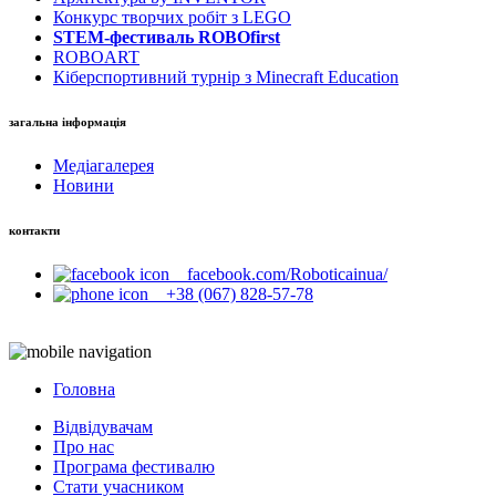
Конкурс творчих робіт з LEGO
STEM-фестиваль ROBOfirst
ROBOART
Кіберспортивний турнір з Minecraft Education
загальна інформація
Медіагалерея
Новини
контакти
facebook.com/Roboticainua/
+38 (067) 828-57-78
Головна
Відвідувачам
Про нас
Програма фестивалю
Стати учасником