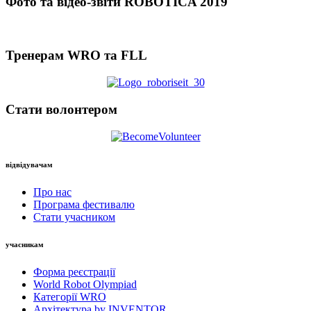
Фото та відео-звіти ROBOTICA 2019
Тренерам WRO та FLL
Стати волонтером
відвідувачам
Про нас
Програма фестивалю
Стати учасником
учасникам
Форма реєстрації
World Robot Olympiad
Категорії WRO
Архітектура by INVENTOR